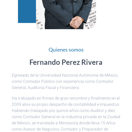
Quienes somos
Fernando Perez Rivera
Egresado de la Universidad Nacional Autónoma de México,
como Contador Público con experiencia como Contador
General, Auditoria Fiscal y Financiera.
Ha trabajado en firmas de gran renombre y finalmente en el
2009 abre su propio despacho de contabilidad e impuestos.
Habiendo trabajado por quince años como Auditor y diez
como Contador General en la Industria privada en la Ciudad
de México, se translada a Minnesota donde lleva 15 Años
como Asesor de Negocios, Contador y Preparador de