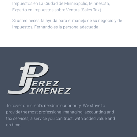
Impuestos en La Ciudad de Minneapolis, Minnesota,
Experto en Impuestos sobre Ventas (Sales Tax).
Si usted necesita ayuda para el manejo de su negocio y de
impuestos, Fernando es la persona adecuada.
To cover our client’s needs is our priority. We strive to
provide the most professional managing, accounting and
tax services, a service you can trust, with added value and
on time.